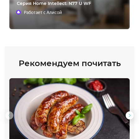
Cерия Home Intellect: N77 U WF
Работает с Алисой
Рекомендуем почитать
Предыдущий
Сл
слайд
сла