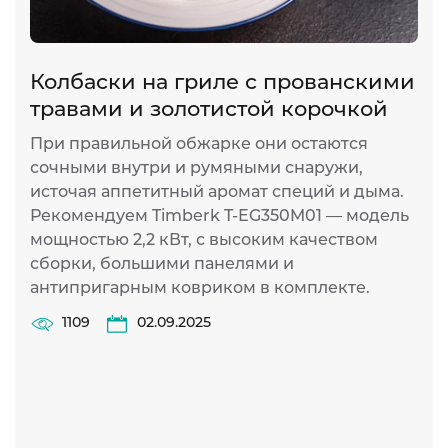
Колбаски на гриле с прованскими
С
травами и золотистой корочкой
п
При правильной обжарке они остаются
Э
сочными внутри и румяными снаружи,
о
источая аппетитный аромат специй и дыма.
с
Рекомендуем Timberk T-EG350M01 — модель
м
мощностью 2,2 кВт, с высоким качеством
к
сборки, большими панелями и
г
антипригарным ковриком в комплекте.
В
о
1109
02.09.2025
л