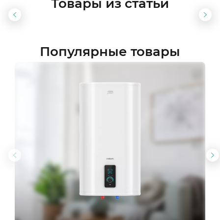
Товары из статьи
Предыдущий
Сл
слайд
сла
Популярные товары
Предыдущий
С
слайд
с