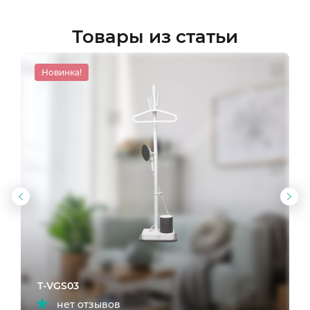
Товары из статьи
Новинка!
Предыдущий
Сл
слайд
сла
T-VGS03
нет отзывов