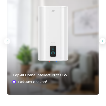
Предыдущий
С
слайд
с
Cерия Home Intellect: N77 U WF
Работает с Алисой