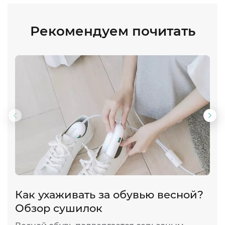
Рекомендуем почитать
Предыдущий
Сл
слайд
сла
Как ухаживать за обувью весной?
К
Обзор сушилок
Э
д