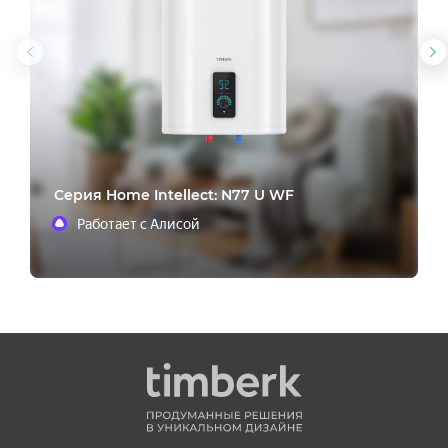
Предыдущий
С
слайд
с
Cерия Home Intellect: N77 U WF
Работает с Алисой