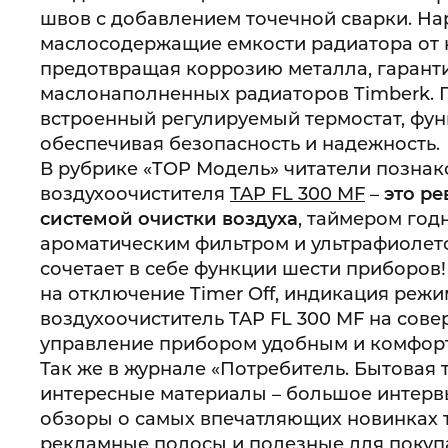
швов с добавлением точечной сварки. Н
маслосодержащие емкости радиатора от 
предотвращая коррозию металла, гарант
маслонаполненных радиаторов Timberk. П
встроенный регулируемый термостат, фу
обеспечивая безопасность и надежность.
В рубрике «TOP Модель» читатели познак
воздухоочистителя
TAP FL 300 MF
–
это р
системой очистки воздуха
, таймером год
ароматическим фильтром и ультрафиолето
сочетает в себе функции шести приборов
на отключение Timer Off, индикация реж
воздухоочиститель TAP FL 300 MF на сове
управление прибором удобным и комфор
Так же в журнале «Потребитель. Бытовая 
интересные материалы – большое интерв
обзоры о самых впечатляющих новинках т
рекламные полосы и полезные для покупа