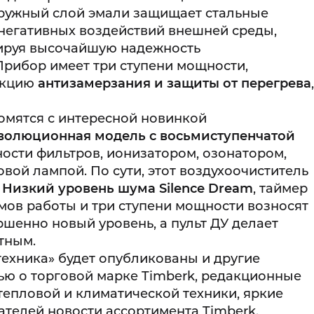
аружный слой эмали защищает стальные
негативных воздействий внешней среды,
ируя высочайшую надежность
рибор имеет три ступени мощности,
нкцию
антизамерзания и защиты от перегрева
,
омятся с интересной новинкой
еволюционная модель с восьмиступенчатой
ности фильтров, ионизатором, озонатором,
вой лампой. По сути, этот воздухоочиститель
!
Низкий уровень шума
Silence Dream
, таймер
имов работы и три ступени мощности возносят
ршенно новый уровень, а пульт ДУ делает
тным.
техника» будет опубликованы и другие
ью о торговой марке Timberk, редакционные
епловой и климатической техники, яркие
телей новости ассортимента Timberk.