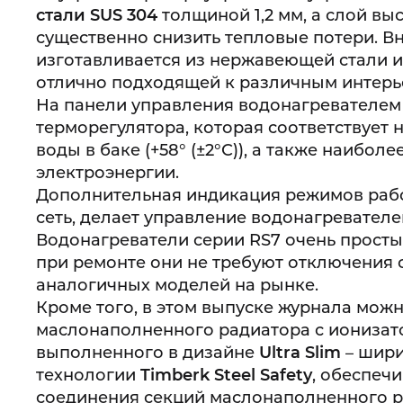
стали SUS 304
толщиной
1,2 мм
, а слой в
существенно снизить тепловые потери. В
изготавливается из нержавеющей стали 
отлично подходящей к различным интерь
На панели управления водонагревателем
терморегулятора, которая соответствует
воды в баке (+58° (±2°С)), а также наибо
электроэнергии.
Дополнительная индикация режимов рабо
сеть, делает управление водонагревател
Водонагреватели серии RS7 очень просты
при ремонте они не требуют отключения о
аналогичных моделей на рынке.
Кроме того, в этом выпуске журнала мож
маслонаполненного радиатора с ионизат
выполненного в дизайне
Ultra
Slim
– шири
технологии
Timberk
Steel
Safety
, обеспеч
соединения секций маслонаполненного р