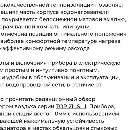
ысококачественной теплоизоляции позволяет
нешняя часть корпуса водонагревателя
и покрывается белоснежной матовой эмалью,
ерам ванной комнаты или кухни.
 отмечена позиция оптимального положения
 наиболее комфортной температуре нагрева
лее эффективному режиму расхода
ты и включения прибора в электрическую
ем простым и интуитивно понятным
.
 и удобны в обслуживании и эксплуатации,
т водопроводной сети, в отличие от
но прочитать редакционный обзор
ором воздуха серии
TOR 21...SL I
. Прибора,
ной секций всего 110мм с использованием
ивающей максимальную устойчивость
адиатора в местах обвальцовки стыковых