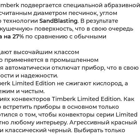
imberk подвергается специальной абразивной
считанным диаметром песчинок, углом
о технологии
SandBlasting
. В результате
кушечную» поверхность, что в свою очередь
а на 27%
по сравнению с обычными
ают высочайшим классом
но применяется в промышленном
я автоматически отключат прибор, что в свою
ости и надежности.
rk Limited Edition не сжигают кислород, а
ежим и чистым.
ях конвекторов Timberk Limited Edition. Как
о встретить приборы в основном только
отился о том, чтобы конвекторы серии Limited
ютно любому интерьеру. Агрессивный красный
и классический черный. Выбирать только