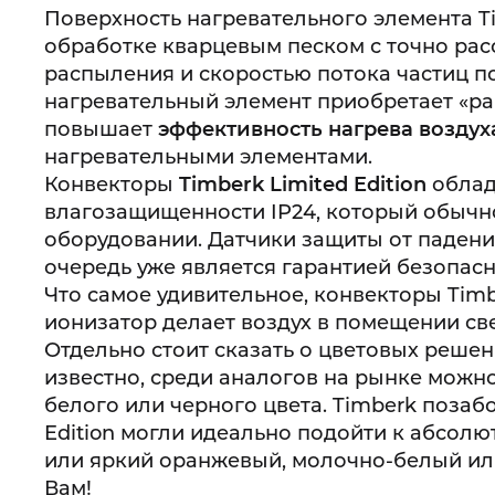
Поверхность нагревательного элемента T
обработке кварцевым песком с точно рас
распыления и скоростью потока частиц п
нагревательный элемент приобретает «ра
повышает
эффективность нагрева воздух
нагревательными элементами.
Конвекторы
Timberk Limited Edition
облад
влагозащищенности IP24, который обыч
оборудовании. Датчики защиты от падени
очередь уже является гарантией безопасн
Что самое удивительное, конвекторы Timbe
ионизатор делает воздух в помещении св
Отдельно стоит сказать о цветовых решени
известно, среди аналогов на рынке можн
белого или черного цвета. Timberk позаб
Edition могли идеально подойти к абсол
или яркий оранжевый, молочно-белый ил
Вам!